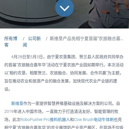
所有博
公司新
斯维垦产品亮相宁夏首届“农旅融合嘉年华”
客
闻
4月28日至5月3日，由宁夏农垦集团、贺兰县人民政府共同举办
的首届“农旅融合嘉年华”活动在宁夏农旅产业园如期举行。本次活动
以“相约农垦、相聚贺兰、农旅融合、协同发展、合作共赢”为主题，
旨在推动农业和旅游产业的融合发展，加快现代农业产业链的建
设。
斯维垦
作为一家提供智慧养殖基础设施及解决方案的公司。自
2019年进入中国市场，一直致力于打造清洁友好、智能管理的牧
场，此次
RoboPusher Pro推料机器人
和
Cow Brush电动牛体刷
也亮
相宁夏“农旅融合嘉年华”的农业展馆奶产业资产展区，在现场不仅吸