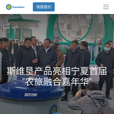
询盘报价
斯维垦产品亮相宁夏首届
“农旅融合嘉年华”