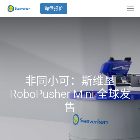
询盘报价
非同小可：斯维垦
RoboPusher Mini 全球发
售